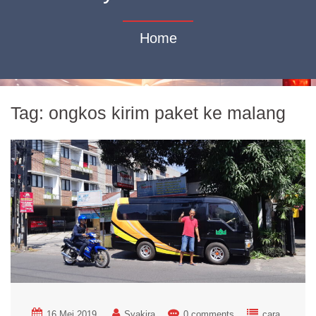
Home
Tag:
ongkos kirim paket ke malang
16 Mei 2019
Syakira
0 comments
cara