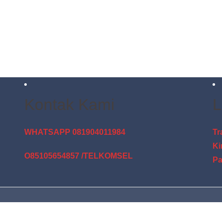
Kontak Kami
L
WHATSAPP 081904011984
Tr
Ki
O85105654857 /TELKOMSEL
Pa