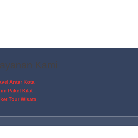
ayanan Kami
avel Antar Kota
rim Paket Kilat
ket Tour Wisata