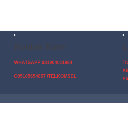
Kontak Kami
L
WHATSAPP 081904011984
Tr
Ki
O85105654857 /TELKOMSEL
Pa