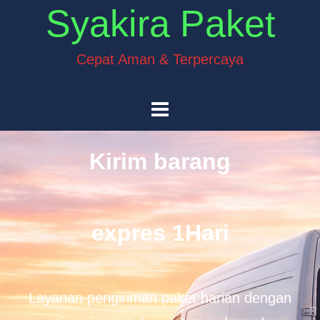
Syakira Paket
Cepat Aman & Terpercaya
Kirim barang
expres 1Hari
Layanan pengiriman paket harian dengan